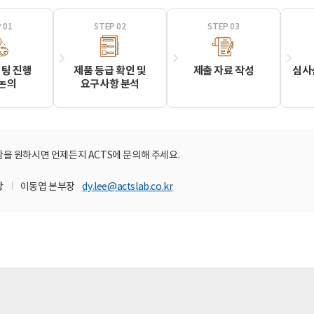
 01
STEP 02
STEP 03
미팅 진행
제품 등급 확인 및
제출 자료 작성
심사
 논의
요구사항 분석
을 원하시면 언제든지 ACTS에 문의해 주세요.
당
이동엽 본부장
dy.lee@actslab.co.kr