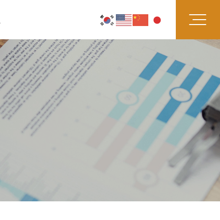
원
US
의)