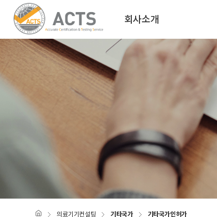
회사소개
CEO인사말
전기
공평성 선언
연혁
인정현황
조직도
오시는길
의료기기컨설팅
기타국가
기타국가인허가