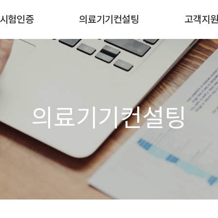
시험인증
의료기기컨설팅
고객지
안전/전자파 인증
생체적합성
ACTS 소식
RF/SAR
한국
공지사항
사이버보안
미국
컨설팅 실적
기타서비스
유럽
CONTACT 
의료기기컨설팅
일본
Q&A(서비스 문
중국
기타국가
기술문서
기타서비스