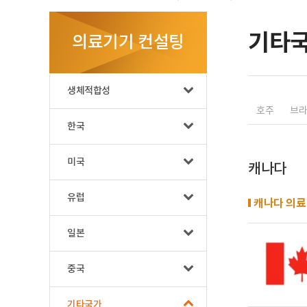
기타
의료기기 컨설팅
생체적합성
호주
브
한국
미국
캐나다
유럽
캐나다 의료
일본
중국
기타국가